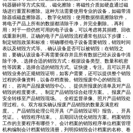
钝器砸碎等方式实现。. 磁化擦除：将磁性介质如硬盘通过磁
场进行重置和擦除。这种方法需要使用专业的设备，如磁带清
除器或磁盘擦除器。. 数字化销毁：使用数据彻底擦除软件，
将电子产品上所有的数据都清除干净，并完全删除。. 再利
用：对于一些仍然可用的电子设备，可以考虑将其捐赠、回收
或重新利用。正确的电子产品销毁流程通常包括以下步骤：.
制定销毁政策和标准：明确哪些电子设备需要销毁，销毁时间
表以及销毁方式等。. 确认设备是否可以被销毁：在销毁之
前，要确认该设备不再需要保存并且所有数据已经从设备中清
除干净。. 选择合适的销毁方式：根据设备类型、数量和机密
性等因素，选择合适的销毁方式。证快捷，专注。且可以开具
销毁业务的正规销毁证明，如客户需要，还可以提供整个销毁
过程的录像资料，以备存档查验。销毁报废中心的销毁流
程：、咨询产品报废销毁中心。、提供所报废的清单及对产品
销毁的程度要求。、制定产品销毁综合处理方案。、报废产品
安全转移至产品销毁现场。、全程监督录像、照片产品销毁处
理过程。6、双方核实确认报废产品销毁的数量及满意程
度。、产品销毁处理公司开具《产品销毁证明》报告。、开具
凭证。、销毁程序结束。、后期回访优化销毁方案。档案销毁
工作的主要程序有哪些？、会计档案的销毁程序单位档案管理
机构编制会计档案销毁清册，列明拟销毁会计档案的名称、卷