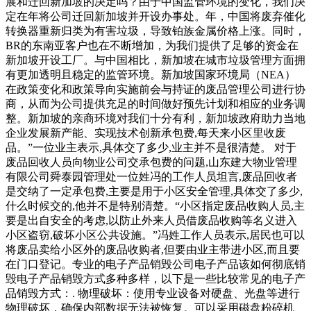
展和迁回新加坡的决定吗？由于中国监管环境的变化，我们决
定在年将公司迁回新加坡并开设办事处。年，中国将废弃催化
转换器重新归类为有害垃圾，导致铂族金属价格上涨。同时，
BR的东南亚客户也在不断增加，为我们提供了足够的资金在
新加坡开设工厂。与中国相比，新加坡在城市垃圾管理方面拥
有更加透明且稳定的监管环境。新加坡国家环境局（NEA）
在政策变化和政策导向实施前会与持证的废品管理公司进行协
商，从而为公司提供充足的时间做好预先计划和相应的业务调
整。新加坡的亲商环境对我们十分有利，新加坡政府助力当地
企业发展新产能、实现技术创新承包费,每天来小区里收废
品。”一位业主表示,具体交了多少,业主并不是很清楚。 对于
废品回收人员向物业公司交承包费的问题,山东建大物业管理
有限公司舜泰园管理处一位姓冯的工作人员坦言,废品回收者
是交纳了一定承包费,主要是用于小区安全管理,具体交了多少,
什么时候交的,他并不是特别清楚。“小区指定废品收购人员,主
要是出自安全的考虑,以防止外来人员借废品收购等名义进入
小区盗窃,破坏小区公共设施。”冯姓工作人员表示,居民也可以
将废品卖给小区外的废品收购者,但要由业主带进小区,而且要
在门口登记。专业的电子产品销毁公司电子产品该如何彻底销
毁电子产品销毁方式多种多样，以下是一些比较常见的电子产
品销毁方式：. 物理破坏：使用专业设备对硬盘、光盘等进行
物理破坏，确保内部数据无法被恢复。可以采用磁盘粉碎机、