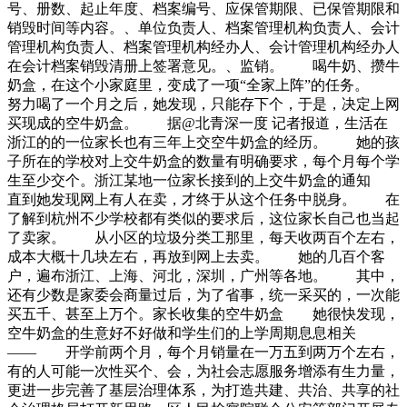
号、册数、起止年度、档案编号、应保管期限、已保管期限和
销毁时间等内容。、单位负责人、档案管理机构负责人、会计
管理机构负责人、档案管理机构经办人、会计管理机构经办人
在会计档案销毁清册上签署意见。、监销。 喝牛奶、攒牛
奶盒，在这个小家庭里，变成了一项“全家上阵”的任务。
努力喝了一个月之后，她发现，只能存下个，于是，决定上网
买现成的空牛奶盒。 据@北青深一度 记者报道，生活在
浙江的的一位家长也有三年上交空牛奶盒的经历。 她的孩
子所在的学校对上交牛奶盒的数量有明确要求，每个月每个学
生至少交个。浙江某地一位家长接到的上交牛奶盒的通知
直到她发现网上有人在卖，才终于从这个任务中脱身。 在
了解到杭州不少学校都有类似的要求后，这位家长自己也当起
了卖家。 从小区的垃圾分类工那里，每天收两百个左右，
成本大概十几块左右，再放到网上去卖。 她的几百个客
户，遍布浙江、上海、河北，深圳，广州等各地。 其中，
还有少数是家委会商量过后，为了省事，统一采买的，一次能
买五千、甚至上万个。家长收集的空牛奶盒 她很快发现，
空牛奶盒的生意好不好做和学生们的上学周期息息相关
—— 开学前两个月，每个月销量在一万五到两万个左右，
有的人可能一次性买个、会，为社会志愿服务增添有生力量，
更进一步完善了基层治理体系，为打造共建、共治、共享的社