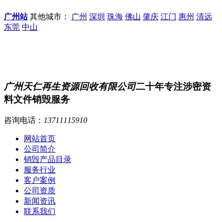
广州站
其他城市：
广州
深圳
珠海
佛山
肇庆
江门
惠州
清远
东莞
中山
广州天仁再生资源回收有限公司
二十年专注涉密资
料文件销毁服务
咨询电话：
13711115910
网站首页
公司简介
销毁产品目录
服务行业
客户案例
公司资质
新闻资讯
联系我们