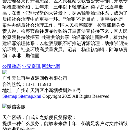
会治理格局打开新思路。区人民检察院联合公安等部门开展专
项检查据介绍，近年来，三年以下轻罪案件类型占比逐年走
高，在当下犯罪形势的大背景下，探索轻罪治理体系，成为了
后续社会治理中的重要一环。“‘治罪’不是目的，更重要的是
案件办结后社会治理工作。”区人民检察院第一检察部相关负
责人说。检察官前往废品收购站开展普法宣传接下来，区人民
检察院将持续探索“共建共治共享”的轻罪治理新路径，着力构
建轻罪治理体系，以检察履职不断推进诉源治理，助推崇明法
治环境、社会环境高质量发展。记者：杨佳祺编辑：陆海华责
编：李琳、顾佳丽
公司动态
业界资讯
网站地图
广州天仁再生资源回收有限公司
咨询热线：13711115910
地址：广州市天河区小新塘横圳路10号
Sitemap
Sitemap.xml
Copyright 2025 All Rights Reserved
微信客服
天仁密销，自成立之始便反复探索：
提供一种什么服务，能够未来数十年，仍满足客户对文件销毁
的专业和安全性。