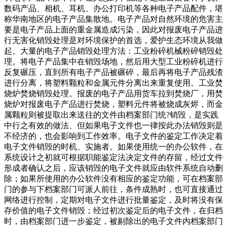
数码产品、相机、耳机、办公打印机等各种电子产品配件，堪
称华南地区的电子产品集散地。电子产品对自然环境的危害主
要是电子产品上面的重金属造成污染，因此对报废电子产品进
行无害化销毁处理是对环境保护的首选，爱护生态环境从我做
起。大量的电子产品销毁处理方法：工业粉碎机械粉碎销毁处
理。将电子产品集中在销毁场地，然后用大型工业粉碎机进行
反复碾压，直到所有电子产品被碾碎，最后再将电子产品残渣
进行分离，将塑料颗粒和金属元件分离出来重复使用。工业焚
烧炉焚烧销毁处理。报废的电子产品用货车拉到焚烧厂，用焚
烧炉对报废电子产品进行焚烧，塑料元件将被烧成灰烬，而金
属颗粒则被提取出来送往的文件由档案部门统?销毁，是实践
中行之有效的做法、但如果电子文件也一律按此办法销毁则是
不经济的，也会影响到工作效率。电子文件的鉴定工作决定着
电子文件销毁的时机、实施者。如果使用统一的办公软件，在
系统设计之初就可根据职能鉴定法决定文件的存留，经过文件
形成者确认之后，应该销毁的电子文件就应由软件系统自动删
除；如果所使用的办公软件没有相应的鉴定功能，可在档案部
门的参与下档案部门可派人前往，条件成熟时，也可直接通过
网络进行控制，定期对电子文件进行批量鉴定，及时将没有保
存价值的电子文件销毁；经过初次鉴定后的电子文件，在归档
时，由档案部门进一步鉴定，被剔除出的电子文件内档案部门