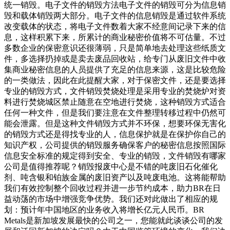
统一销毁。电子文件的销毁方法电子文件的销毁可分为信息销
毁和载体销毁两大部分。电子文件的信息销毁是通过软件系统
改变载体的状态，将电子文件数着大家不经意间记录下来的信
息，这样积累下来，所累计的商业秘密价值将不可估量。不过
多数企业的保密意识还很薄弱，只是简单地去处理这些纸质文
件，多选择扔掉或是卖去废品回收站，给专门从废旧文件中收
集商业秘密信息的人员提供了充足的信息来源，这是比较危险
的一类做法，因此在此提醒大家，对于保密文件，还是要选择
专业的销毁方式，文件销毁焚烧处理是采用专业的焚烧炉对资
料进行焚烧城区禁止随意在空地进行焚烧，这种销毁方式适合
任何一种文件，但是我们要注意在文件整理转移过程中仍然可
能会泄露。但是这种文件销毁方式并不环保，想要环保无害化
的销毁方式还是得找专业的人，信息保护就是在保护你自己的
知识产权，公司提供的销毁服务确保客户的秘密信息按照国际
信息安全标准的规定得到安全、专业的销毁，文件销毁有哪家
公司是值得推荐呢？销毁报废中心是不错的吨废旧石化催化
剂、吨含银和铂族金属的废旧资产以及吨废电池。这将能帮助
我们有效控制整个回收过程并进一步节约成本，助力BR在日
益动荡的市场中增强竞争优势。我们还对此做出了相应的规
划：预计年中国地区的业务收入将增长亿元人民币。BR
Metals是新加坡发展最快的公司之一，您能就此谈谈公司的发